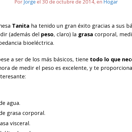
Por
Jorge
el
30 de octubre de 2014
,
en
Hogar
onesa
Tanita
ha tenido un gran éxito gracias a sus b
dir (además del
peso
, claro) la
grasa
corporal, medi
edancia bioeléctrica.
ese a ser de los más básicos, tiene
todo lo que nec
 hora de medir el peso es excelente, y te proporcio
teresante:
de agua.
de grasa corporal.
asa visceral.