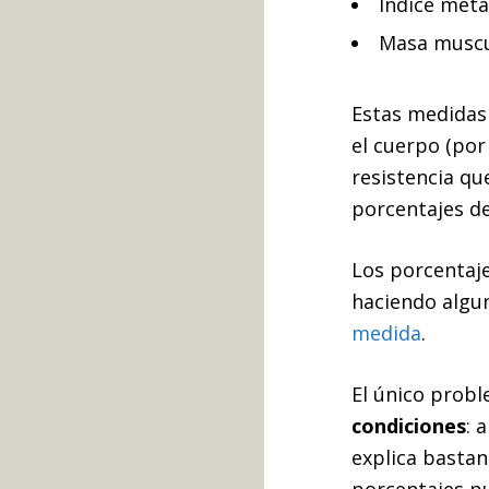
Índice meta
Masa muscu
Estas medidas
el cuerpo (por 
resistencia qu
porcentajes d
Los porcentaje
haciendo alg
medida
.
El único probl
condiciones
: 
explica bastan
porcentajes pu