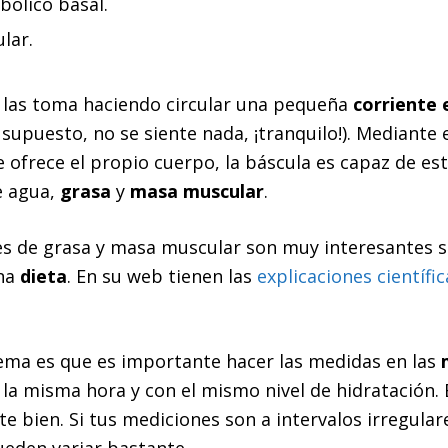
bólico basal.
lar.
 las toma haciendo circular una pequeña
corriente 
supuesto, no se siente nada, ¡tranquilo!). Mediante e
e ofrece el propio cuerpo, la báscula es capaz de es
e agua,
grasa
y
masa muscular
.
s de grasa y masa muscular son muy interesantes s
una
dieta
. En su web tienen las
explicaciones científic
ema es que es importante hacer las medidas en las
a la misma hora y con el mismo nivel de hidratación. 
te bien. Si tus mediciones son a intervalos irregulare
eden variar bastante.