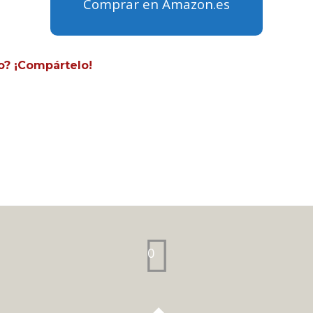
Comprar en Amazon.es
o? ¡Compártelo!
0