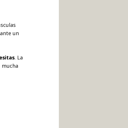
ásculas
ante un
esitas
. La
na mucha