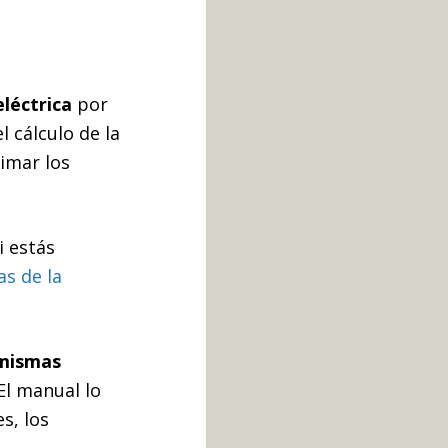
eléctrica
por
l cálculo de la
timar los
i estás
as de la
mismas
El manual lo
s, los